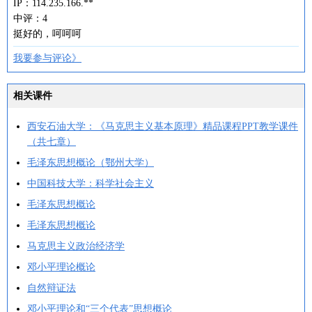
IP：114.235.166.**
中评：4
挺好的，呵呵呵
我要参与评论》
相关课件
西安石油大学：《马克思主义基本原理》精品课程PPT教学课件
（共七章）
毛泽东思想概论（鄂州大学）
中国科技大学：科学社会主义
毛泽东思想概论
毛泽东思想概论
马克思主义政治经济学
邓小平理论概论
自然辩证法
邓小平理论和“三个代表”思想概论