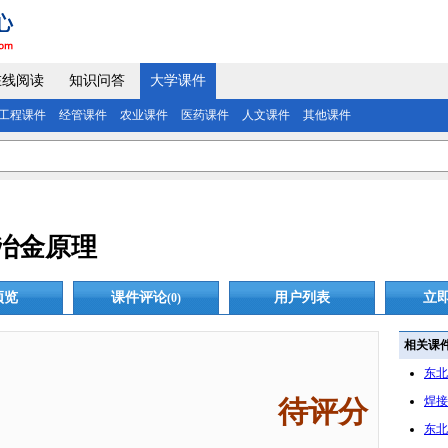
在线阅读
知识问答
大学课件
工程课件
经管课件
农业课件
医药课件
人文课件
其他课件
冶金原理
预览
课件评论
用户列表
立
(0)
相关课
东北
焊接
待评分
东北