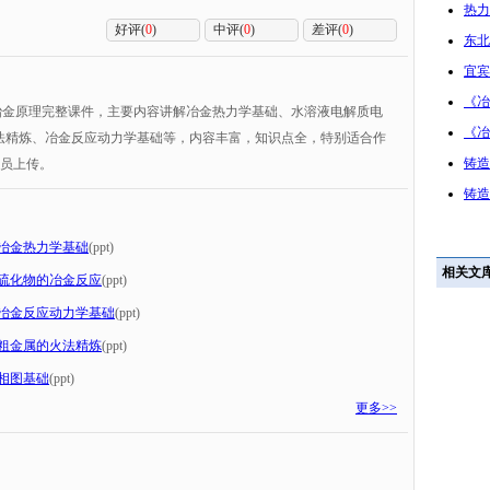
热力
好评(
0
)
中评(
0
)
差评(
0
)
东北
宜宾
《冶
冶金原理完整课件，主要内容讲解冶金热力学基础、水溶液电解质电
《冶
法精炼、冶金反应动力学基础等，内容丰富，知识点全，特别适合作
铸造
会员上传。
铸造
冶金热力学基础
(ppt)
相关文
硫化物的冶金反应
(ppt)
冶金反应动力学基础
(ppt)
粗金属的火法精炼
(ppt)
相图基础
(ppt)
更多>>