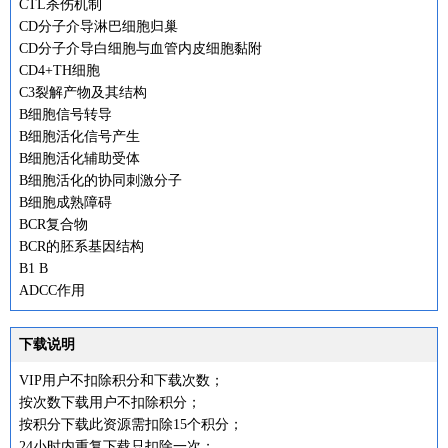
CTL杀伤机制
CD分子介导淋巴细胞归巢
CD分子介导白细胞与血管内皮细胞黏附
CD4+TH细胞
C3裂解产物及其结构
B细胞信号转导
B细胞活化信号产生
B细胞活化辅助受体
B细胞活化的协同刺激分子
B细胞成熟障碍
BCR复合物
BCR的胚系基因结构
B1 B
ADCC作用
下载说明
VIP用户不扣除积分和下载次数；
按次数下载用户不扣除积分；
按积分下载此资源需扣除15个积分；
24小时内重复下载只扣除一次；