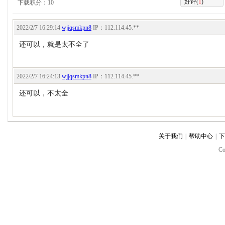
好评(
1
)
下载积分：10
2022/2/7 16:29:14
wjjqsmkpn8
IP：
112.114.45.**
还可以，就是太不全了
2022/2/7 16:24:13
wjjqsmkpn8
IP：
112.114.45.**
还可以，不太全
关于我们
|
帮助中心
|
下
C