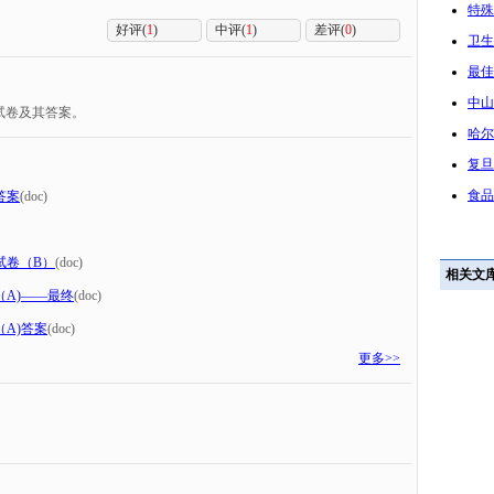
特殊
好评(
1
)
中评(
1
)
差评(
0
)
卫生
最佳
中山
试卷及其答案。
哈尔
复旦
食品
答案
(doc)
试卷（B）
(doc)
相关文
A)——最终
(doc)
A)答案
(doc)
更多>>