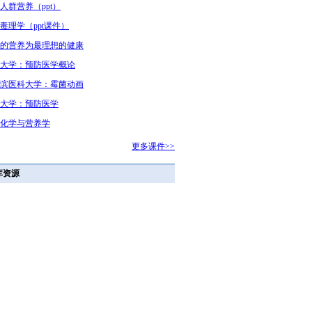
人群营养（ppt）
毒理学（ppt课件）
的营养为最理想的健康
大学：预防医学概论
滨医科大学：霉菌动画
大学：预防医学
化学与营养学
更多课件>>
库资源