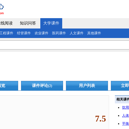
在线阅读
知识问答
大学课件
工程课件
经管课件
农业课件
医药课件
人文课件
其他课件
预览
课件评论
用户列表
立即
(2)
相关课
饮用
人体
7.5
平衡