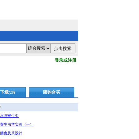
登录或注册
下载
团购合买
(28)
件
水与寄生虫
寄生虫学实验（一）
膳食及其设计