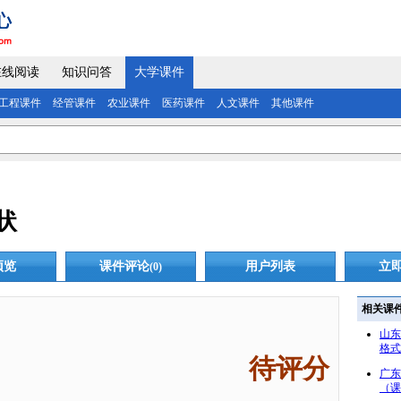
在线阅读
知识问答
大学课件
工程课件
经管课件
农业课件
医药课件
人文课件
其他课件
状
预览
课件评论
用户列表
立
(0)
相关课
山东
格式
待评分
广东
（课