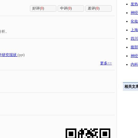
发热
好评(
0
)
中评(
0
)
差评(
0
)
神经
化妆
上海
分析。
四川
腹部
学研究现状
(ppt)
神经
更多>>
内科
相关文