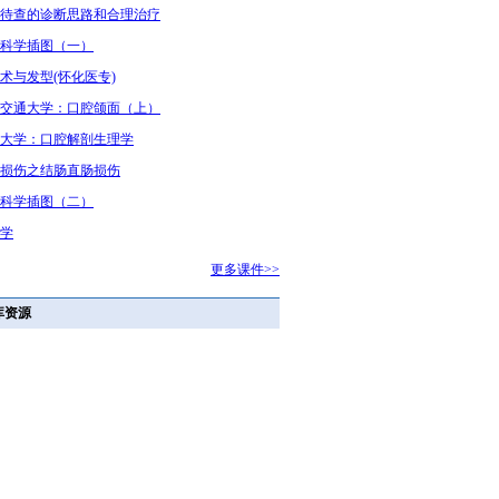
待查的诊断思路和合理治疗
科学插图（一）
术与发型(怀化医专)
交通大学：口腔颌面（上）
大学：口腔解剖生理学
损伤之结肠直肠损伤
科学插图（二）
学
更多课件>>
库资源