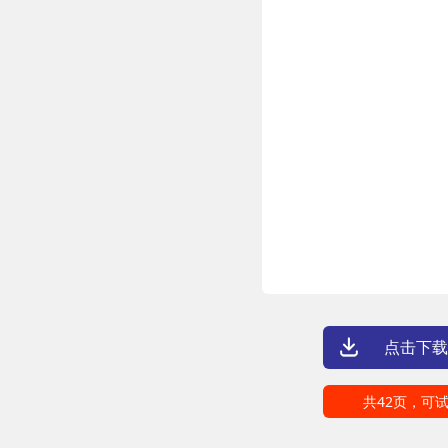
点击下载
共42页，可试