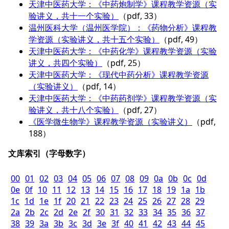
天津中医药大学：《中药炮制学》课程教学资源（实
验讲义，共十一个实验）
（pdf, 33）
温州医科大学（温州医学院）：《药物分析》课程教
学资源（实验讲义，共十五个实验）
（pdf, 49）
天津中医药大学：《中药化学》课程教学资源（实验
讲义，共四个实验）
（pdf, 25）
天津中医药大学：《现代中药分析》课程教学资源
（实验讲义）
（pdf, 14）
天津中医药大学：《中药药剂学》课程教学资源（实
验讲义，共十八个实验）
（pdf, 27）
《医学微生物学》课程教学资源（实验讲义）
（pdf,
188）
文库索引（字母数字）
00
01
02
03
04
05
06
07
08
09
0a
0b
0c
0d
0e
0f
10
11
12
13
14
15
16
17
18
19
1a
1b
1c
1d
1e
1f
20
21
22
23
24
25
26
27
28
29
2a
2b
2c
2d
2e
2f
30
31
32
33
34
35
36
37
38
39
3a
3b
3c
3d
3e
3f
40
41
42
43
44
45