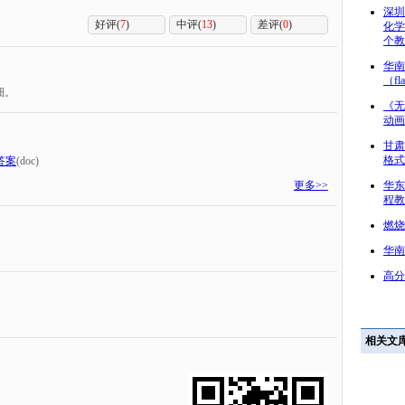
深圳
好评(
7
)
中评(
13
)
差评(
0
)
化学
个教
华南
（f
细。
《无
动画
甘肃
格式
答案
(doc)
更多>>
华东理
程教
燃烧
华南
高分
相关文