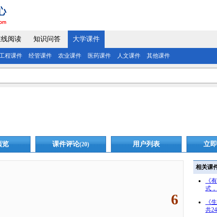
在线阅读
知识问答
大学课件
工程课件
经管课件
农业课件
医药课件
人文课件
其他课件
预览
课件评论
用户列表
立即
(20)
相关课
《有
式，
6
《生
共2