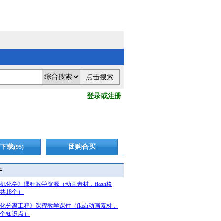
登录或注册
下载
团购合买
(95)
件
机化学》课程教学资源（动画素材，flash格
共18个）
化分离工程》课程教学课件（flash动画素材，
4个知识点）