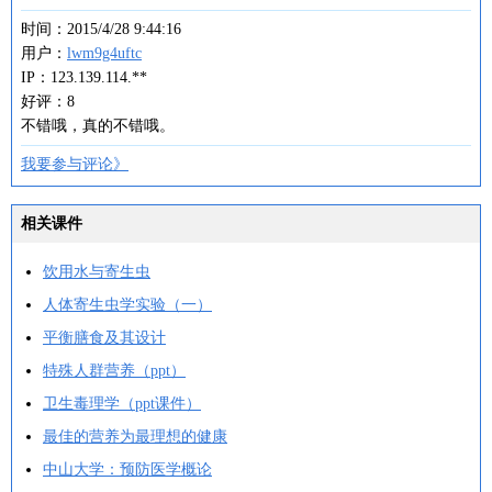
时间：2015/4/28 9:44:16
用户：
lwm9g4uftc
IP：123.139.114.**
好评：8
不错哦，真的不错哦。
我要参与评论》
相关课件
饮用水与寄生虫
人体寄生虫学实验（一）
平衡膳食及其设计
特殊人群营养（ppt）
卫生毒理学（ppt课件）
最佳的营养为最理想的健康
中山大学：预防医学概论