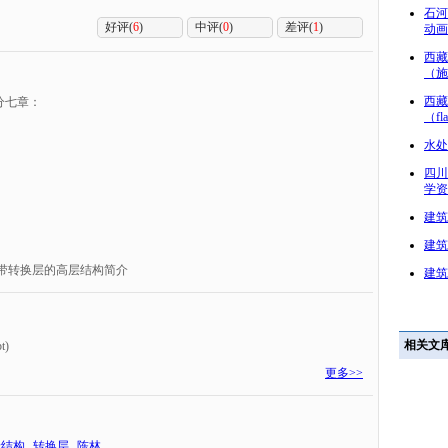
石河
好评(
6
)
中评(
0
)
差评(
1
)
动画
西藏
（施
西藏
分七章：
（fl
水处
四川
学资
建筑
建筑
带转换层的高层结构简介
建筑
相关文
t)
更多>>
墙结构
转换层
陈林