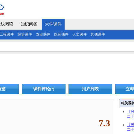
在线阅读
知识问答
大学课件
工程课件
经管课件
农业课件
医药课件
人文课件
其他课件
预览
课件评论
用户列表
立即
(7)
相关课
《房
二十
7.3
《房
二十