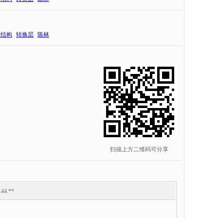
墙结构
转换层
陈林
扫描上方二维码可分享
.44.**