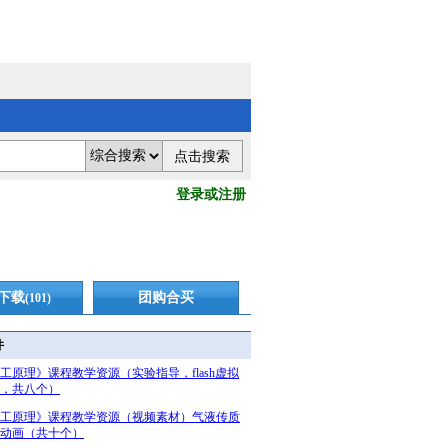
登录或注册
下载
团购合买
(101)
件
工原理》课程教学资源（实验指导，flash虚拟
，共八个）
工原理》课程教学资源（视频素材）气液传质
动画（共十个）