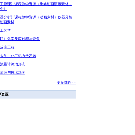
工原理》课程教学资源（flash动画演示素材，
个）
器分析》课程教学资源（动画素材）仪器分析
sh动画素材
工艺学
职）化学反应过程与设备
反应工程
大学：化工热力学习题
流量计流动形态
原理与技术动画
更多课件>>
库资源