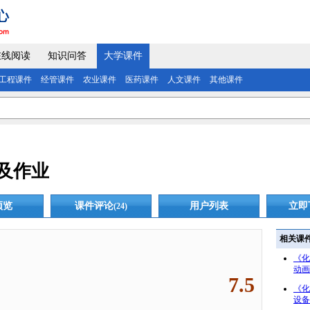
在线阅读
知识问答
大学课件
工程课件
经管课件
农业课件
医药课件
人文课件
其他课件
及作业
预览
课件评论
用户列表
立即
(24)
相关课
《化
动画
7.5
《化
设备