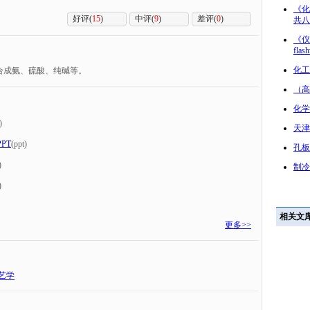
《化
好评(
15
)
中评(
9
)
差评(
0
)
共八
《仪
fla
化工
合成氨、硫酸、纯碱等。
（高
化学
)
天津
PT
(ppt)
孔板
)
制冷
)
相关文
更多>>
艺学