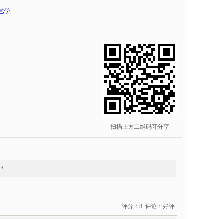
艺学
扫描上方二维码可分享
**
评分：8 评论：好评