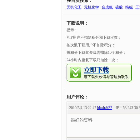
在百度搜索：
无机化工
无机化学
合成氨
硫酸
纯碱
工
下载说明：
提示：
VIP用户不扣除积分和下载次数；
按次数下载用户不扣除积分；
按积分下载此资源需扣除10个积分；
24小时内重复下载只扣除一次；
用户评论：
2019/5/4 13:22:47
blaslrdf32
IP：
58.243.30.
很好的资料