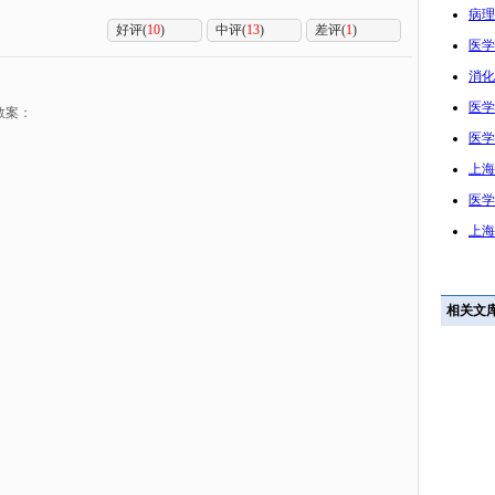
病理
好评(
10
)
中评(
13
)
差评(
1
)
医学
消化
医学
教案：
医学
上海
医学
上海
相关文