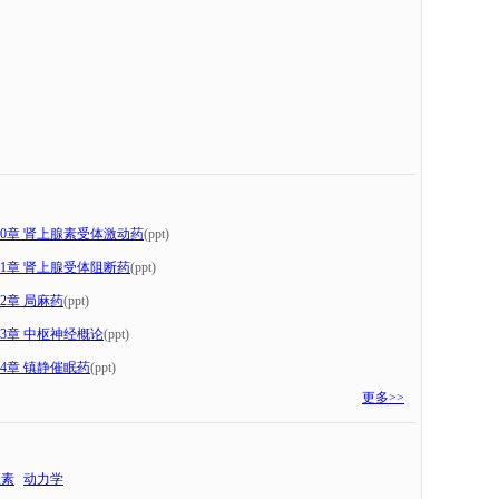
0章 肾上腺素受体激动药
(ppt)
1章 肾上腺受体阻断药
(ppt)
2章 局麻药
(ppt)
3章 中枢神经概论
(ppt)
4章 镇静催眠药
(ppt)
更多>>
生素
动力学