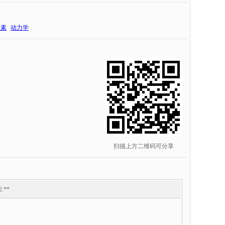
生素
动力学
扫描上方二维码可分享
2.**