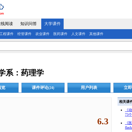
在线阅读
知识问答
大学课件
工程课件
经管课件
农业课件
医药课件
人文课件
其他课件
学系：药理学
预览
课件评论
用户列表
立即
(24)
相关课
《动
73
6.3
《医
fla