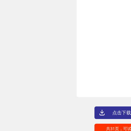
点击下载
共31页，可试