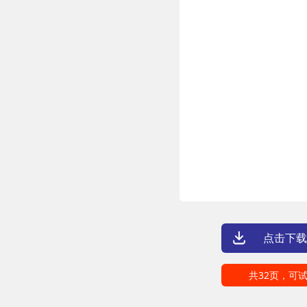
点击下载
共32页，可试