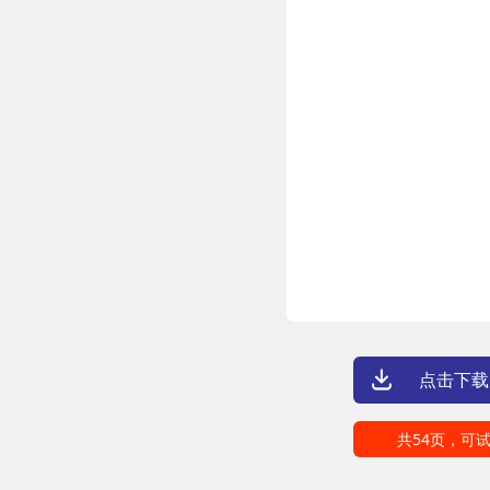
点击下载
共54页，可试