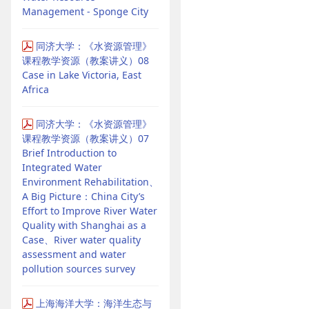
Management - Sponge City
同济大学：《水资源管理》
课程教学资源（教案讲义）08
Case in Lake Victoria, East
Africa
同济大学：《水资源管理》
课程教学资源（教案讲义）07
Brief Introduction to
Integrated Water
Environment Rehabilitation、
A Big Picture：China City’s
Effort to Improve River Water
Quality with Shanghai as a
Case、River water quality
assessment and water
pollution sources survey
上海海洋大学：海洋生态与