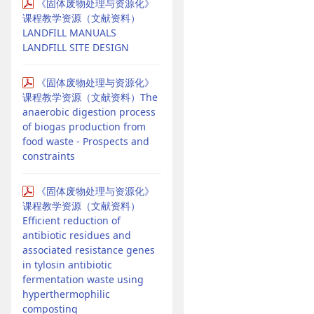
《固体废物处理与资源化》
课程教学资源（文献资料）
LANDFILL MANUALS
LANDFILL SITE DESIGN
《固体废物处理与资源化》
课程教学资源（文献资料）The
anaerobic digestion process
of biogas production from
food waste - Prospects and
constraints
《固体废物处理与资源化》
课程教学资源（文献资料）
Efficient reduction of
antibiotic residues and
associated resistance genes
in tylosin antibiotic
fermentation waste using
hyperthermophilic
composting