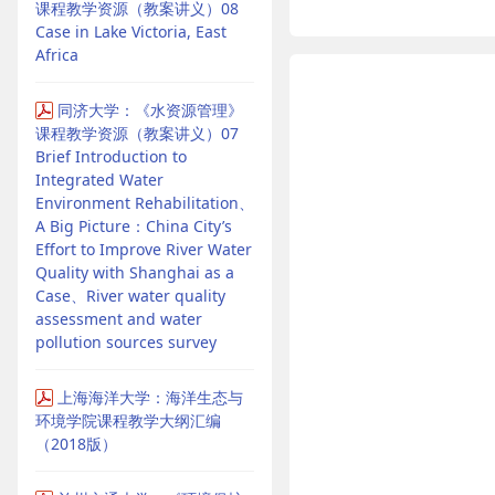
课程教学资源（教案讲义）08
Case in Lake Victoria, East
Africa
同济大学：《水资源管理》
课程教学资源（教案讲义）07
Brief Introduction to
Integrated Water
Environment Rehabilitation、
A Big Picture：China City’s
Effort to Improve River Water
Quality with Shanghai as a
Case、River water quality
assessment and water
pollution sources survey
上海海洋大学：海洋生态与
环境学院课程教学大纲汇编
（2018版）