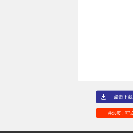
点击下载
共58页，可试