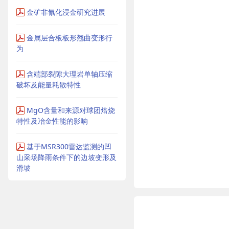
金矿非氰化浸金研究进展
金属层合板板形翘曲变形行
为
含端部裂隙大理岩单轴压缩
破坏及能量耗散特性
MgO含量和来源对球团焙烧
特性及冶金性能的影响
基于MSR300雷达监测的凹
山采场降雨条件下的边坡变形及
滑坡