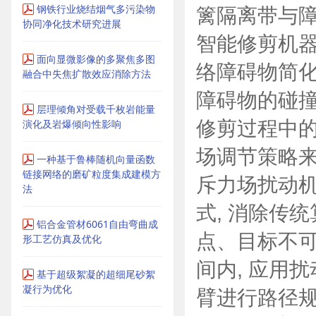
钢铁行业烧结烟气多污染物
篱隔离带与障
协同净化技术研究进展
智能修剪机器
面向显微影像的多聚焦多图
络障碍物简化
融合中失焦扩散效应消除方法
障碍物的碰撞
层理倾角对受载千枚岩能量
修剪过程中的
演化及岩爆倾向性影响
场调节策略来
一种基于鲁棒随机向量函数
链接网络的磨矿粒度集成建模方
斥力场扰动
法
式, 消除传
铝合金管材6061自由弯曲成
点、目标不可
形工艺仿真及优化
间内, 应用
基于超级絮凝的超细尾砂絮
凝行为优化
臂进行路径规