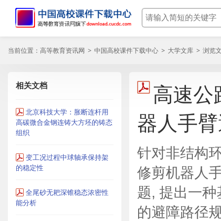
当前位置：
高等教育资讯网
>
中国高校课件下载中心
>
大学文库
> 浏览
相关文档
高速公
北京科技大学：胀断连杆用
器人手臂
高碳微合金钢连铸大方坯的铸态
组织
针对非结构
变工况过程中球轴承保持架
的稳定性
修剪机器人
题, 提出一
全尾砂无耙深锥稳态浓密性
能分析
的避障路径规