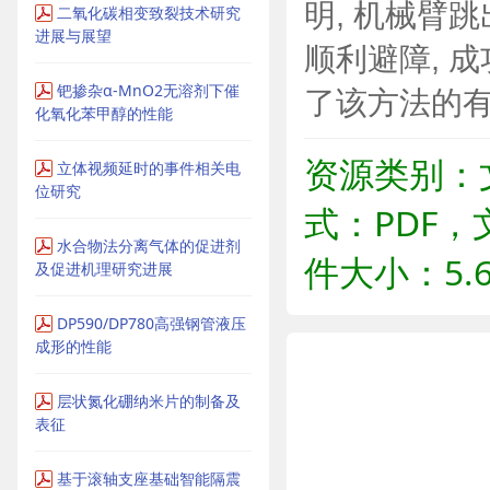
明, 机械臂跳
二氧化碳相变致裂技术研究
进展与展望
顺利避障, 成
钯掺杂α-MnO2无溶剂下催
了该方法的有
化氧化苯甲醇的性能
资源类别：
立体视频延时的事件相关电
位研究
式：PDF，
水合物法分离气体的促进剂
件大小：5.6
及促进机理研究进展
DP590/DP780高强钢管液压
成形的性能
层状氮化硼纳米片的制备及
表征
基于滚轴支座基础智能隔震