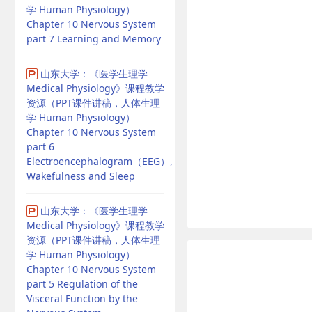
学 Human Physiology）
Chapter 10 Nervous System
part 7 Learning and Memory
山东大学：《医学生理学
Medical Physiology》课程教学
资源（PPT课件讲稿，人体生理
学 Human Physiology）
Chapter 10 Nervous System
part 6
Electroencephalogram（EEG）,
Wakefulness and Sleep
山东大学：《医学生理学
Medical Physiology》课程教学
资源（PPT课件讲稿，人体生理
学 Human Physiology）
Chapter 10 Nervous System
part 5 Regulation of the
Visceral Function by the