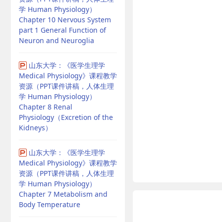
学 Human Physiology）
Chapter 10 Nervous System
part 1 General Function of
Neuron and Neuroglia
山东大学：《医学生理学
Medical Physiology》课程教学
资源（PPT课件讲稿，人体生理
学 Human Physiology）
Chapter 8 Renal
Physiology（Excretion of the
Kidneys）
山东大学：《医学生理学
Medical Physiology》课程教学
资源（PPT课件讲稿，人体生理
学 Human Physiology）
Chapter 7 Metabolism and
Body Temperature