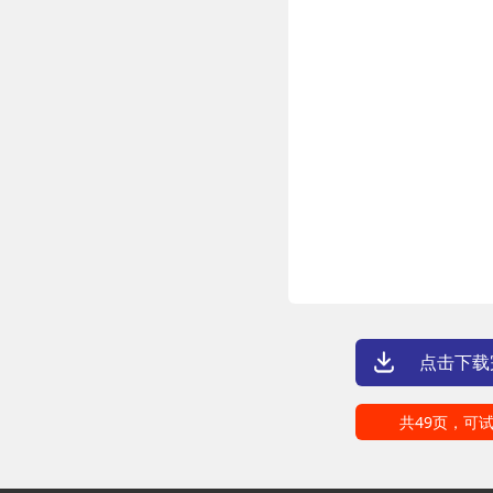
点击下载
共49页，可试