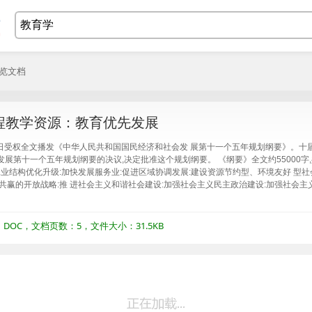
浏览文档
程教学资源：教育优先发展
日受权全文播发《中华人民共和国国民经济和社会发 展第十一个五年规划纲要》。十届
展第十一个五年规划纲要的决议,决定批准这个规划纲要。 《纲要》全文约55000字,
进工业结构优化升级:加快发展服务业:促进区域协调发展:建设资源节约型、环境友好 型
利共赢的开放战略:推 进社会主义和谐社会建设:加强社会主义民主政治建设:加强社会主
OC，文档页数：5，文件大小：31.5KB