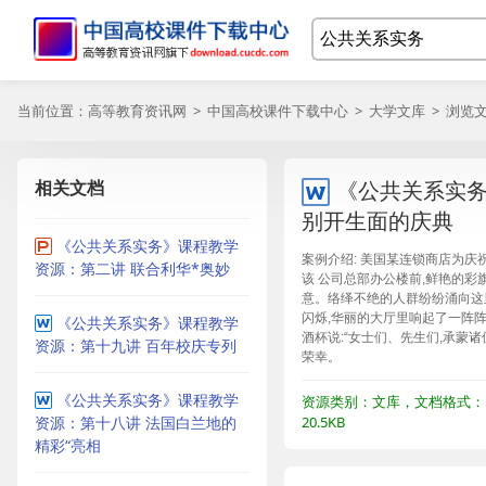
当前位置：
高等教育资讯网
>
中国高校课件下载中心
>
大学文库
> 浏览
相关文档
《公共关系实
别开生面的庆典
《公共关系实务》课程教学
案例介绍: 美国某连锁商店为庆
资源：第二讲 联合利华*奥妙
该 公司总部办公楼前,鲜艳的彩
意。络绎不绝的人群纷纷涌向这里
闪烁,华丽的大厅里响起了一阵
《公共关系实务》课程教学
酒杯说:“女士们、先生们,承蒙诸
资源：第十九讲 百年校庆专列
荣幸。
《公共关系实务》课程教学
资源类别：文库，文档格式：
资源：第十八讲 法国白兰地的
20.5KB
精彩“亮相