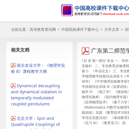
当前位置：
高等教育资讯网
>
中国高校课件下载中心
>
大学文库
> 
相关文档
广东第二师范
I 目 录 第一部分 专业 一、学
南京农业大学：《物理学实
实验Ⅱ》 二、专业教育必修课程
验 B》课程教学大纲
验 I》 《毕业论文》 三、专
学物理教学技能综合训练 II（
研究》 《中学物理实验教学研
Dynamical decoupling
学技能综合训练 III（说课训
and dynamical isolation in
磁学 II》 《电工学》 《模
temporally modulated
物理实验Ⅲ》 《现代物理专题》
《应用物理技术》 《量子力学 II》
coupled pendulums
《Mathematica 与数字
能训练》实践 《教育技术与技
北京大学：Spin and
学综合实践活动》 《基础教育改
《见习 Ⅳ》 《教育实习》 四
Quadrupole Couplings of