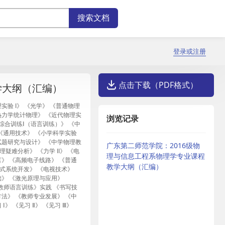
登录或注册
点击下载（PDF格式）
学大纲（汇编）
物理实验 I》 《光学》 《普通物理
《热力学统计物理》 《近代物理实
浏览记录
综合训练Ⅰ（语言训练）》 《中
 《通用技术》 《小学科学实验
试题研究与设计》 《中学物理教
广东第二师范学院：2016级物
疑难分析》 《力学 II》 《电
理与信息工程系物理学专业课程
言》 《高频电子线路》 《普通
教学大纲（汇编）
入式系统开发》 《电视技术》
d 基础》 《激光原理与应用》
 《教师语言训练》实践 《书写技
法》 《教师专业发展》 《中
 《见习 Ⅱ》 《见习 Ⅲ》