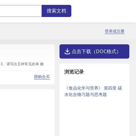
登录或注册
点击下载（DOC格式）
 3、请写出五种常见的单 糖
浏览记录
团购合买
《食品化学与营养》 第四章 碳
水化合物习题与思考题