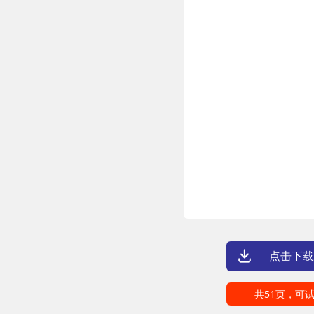
点击下载
共51页，可试